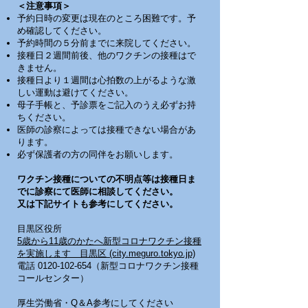
＜注意事項＞
予約日時の変更は現在のところ困難です。予
め確認してください。
予約時間の５分前までに来院してください。
接種日２週間前後、他のワクチンの接種はで
きません。
接種日より１週間は心拍数の上がるような激
しい運動は避けてください。
母子手帳と、予診票をご記入のうえ必ずお持
ちください。
医師の診察によっては接種できない場合があ
ります。
必ず保護者の方の同伴をお願いします。
ワクチン接種についての不明点等は接種日ま
でに診察にて医師に相談してください。
又は下記サイトも参考にしてください。
目黒区役所
5歳から11歳のかたへ新型コロナワクチン接種
を実施します 目黒区 (city.meguro.tokyo.jp)
電話
0120-102-654
（新型コロナワクチン接種
コールセンター）
厚生労働省・Q＆A参考にしてください