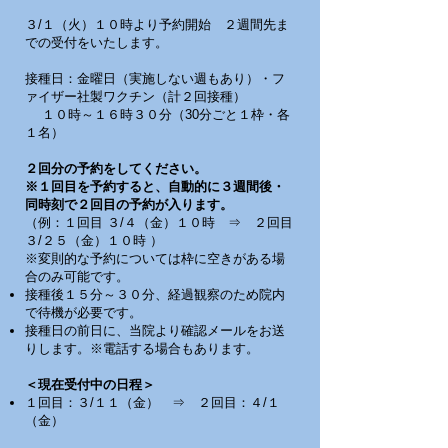
３/１（火）１０時より予約開始 ２週間先ま
での受付をいたします。
接種日：金曜日（実施しない週もあり）・フ
ァイザー社製ワクチン（計２回接種）
１０時～１６時３０分（30分ごと１枠・各
１名）
２回分の予約をしてください。
※１回目を予約すると、自動的に３週間後・
同時刻で２回目の予約が入ります。
（例：１回目 ３/４（金）１０時 ⇒ ２回目
３/２５（金）１０時 ）
※変則的な予約については枠に空きがある場
合のみ可能です。
接種後１５分～３０分、経過観察のため院内
で待機が必要です。
接種日の前日に、当院より確認メールをお送
りします。※電話する場合もあります。
＜現在受付中の日程＞
１回目：３/１１（金） ⇒ ２回目：４/１
（金）