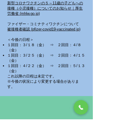
新型コロナワクチンの５～11歳の子どもへの
接種（小児接種）についてのお知らせ｜厚生
労働省 (mhlw.go.jp)
ファイザー・コミナティワクチンについて
被接種者確認 (pfizer-covid19-vaccinated.jp)
＜今後の日程＞
１回目：３/１８（金） ⇒ ２回目：４/８
（金）
１回目：３/２５（金） ⇒ ２回目：４/１５
（金）
１回目：４/２２（金） ⇒ ２回目：５/１３
（金）
これ以降の日程は未定です。
※今後の状況により変更する場合がありま
す。
対象者